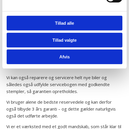
Velkommen til Dinsen Dæk v/Lars Dinsen
Vi kan tilbyde reparation og service af alle biler uanset
mærke, model eller årgang.
Tillad alle
Vi er et værksted af høj kvalitet og store ambitioner, og
går derfor også op i godt håndværk. Vi udleverer aldrig din
Tillad valgte
bil, medmindre vi selv er tilfredse med det færdige
resultat. Vi tror på at god service er lig med god
Afvis
forretning, og det betyder meget for os at kunden
forlader vores værksted med et smil.
Vi kan også reparere og servicere helt nye biler og
således også udfylde servicebogen med godkendte
stempler, så garantien opretholdes.
Vi bruger alene de bedste reservedele og kan derfor
også tilbyde 3 års garanti – og dette gælder naturligvis
også det udførte arbejde.
Vi er et værksted med et godt mandskab, som står klar til