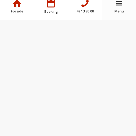
Forside
49 13 86 00
Menu
Booking
Kontakt og åbningstider
Dinsen Dæk servicerer og reparerer alle typer bilmærker,
sætter kvaliteten i højsædet og er dit autoværksted i
Nordsjælland.
Kig forbi eller kontakt os via telefon eller formularen her
på siden.
Mandag – fredag
: 07.00 – 17.00
Lørdag
: 09.00 – 13.00
Søndag
: Lukket
Indhent et tilbud