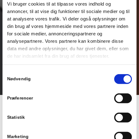
Vi bruger cookies til at tilpasse vores indhold og
annoncer, til at vise dig funktioner til sociale medier og til
at analysere vores trafik. Vi deler også oplysninger om
din brug af vores hjemmeside med vores partnere inden
for sociale medier, annonceringspartnere og
analysepartnere. Vores partnere kan kombinere disse
data med andre oplysninger, du har givet dem, eller som
de har indsamlet fra din brug af deres tjenester.
Samtykkevalg
Nødvendig
Præferencer
To generationers passion for
Statistik
biler – samlet under ét tag i
Kvistgård
Marketing